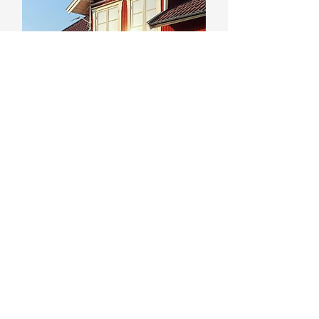
Som ert lokala byggföretag
finns vi alltid nära till hands på
land och till sjöss med hjälp av