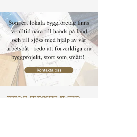
Som ert lokala byggföretag finns
vi alltid nära till hands på land
och till sjöss med hjälp av vår
arbetsbåt - redo att förverkliga era
byggprojekt, stort som smått!
Kontakta oss
Vår vision är att det goda livet
i skandinavien ska forma framtidens
hem i världen!