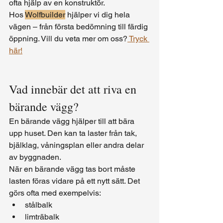
ofta hjälp av en konstruktör.
Hos 
Wolfbuilder
 hjälper vi dig hela 
vägen – från första bedömning till färdig 
öppning. Vill du veta mer om oss?
 Tryck 
här!
Vad innebär det att riva en 
bärande vägg?
En bärande vägg hjälper till att bära 
upp huset. Den kan ta laster från tak, 
bjälklag, våningsplan eller andra delar 
av byggnaden.
När en bärande vägg tas bort måste 
lasten föras vidare på ett nytt sätt. Det 
görs ofta med exempelvis:
stålbalk
limträbalk