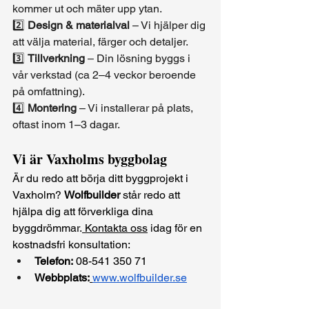
kommer ut och mäter upp ytan.
2️⃣ 
Design & materialval
 – Vi hjälper dig 
att välja material, färger och detaljer.
3️⃣ 
Tillverkning
 – Din lösning byggs i 
vår verkstad (ca 2–4 veckor beroende 
på omfattning).
4️⃣ 
Montering
 – Vi installerar på plats, 
oftast inom 1–3 dagar.
Vi är Vaxholms byggbolag
Är du redo att börja ditt byggprojekt i 
Vaxholm? 
Wolfbuilder
 står redo att 
hjälpa dig att förverkliga dina 
byggdrömmar.
 Kontakta oss
 idag för en 
kostnadsfri konsultation:
Telefon:
 08-541 350 71
Webbplats:
www.wolfbuilder.se