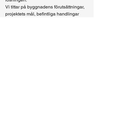
Vi tittar på byggnadens förutsättningar, 
projektets mål, befintliga handlingar 
och vilka krav som kan finnas från 
exempelvis kommun, kontrollansvarig 
eller andra aktörer. På så sätt kan vi 
bidra med lösningar som skapar 
trygghet och minskar risken för 
missförstånd senare i processen.
Som konstruktörer är vår roll att skapa 
ordning i det tekniska. Det gör vi genom 
tydliga handlingar, professionella 
bedömningar och en rak 
kommunikation.
Behöver du konstruktör i 
Malmö?
Om du söker en konstruktör i 