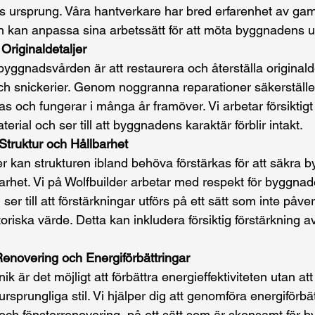
ursprung. Våra hantverkare har bred erfarenhet av gam
h kan anpassa sina arbetssätt för att möta byggnadens 
Originaldetaljer
 byggnadsvården är att restaurera och återställa originald
och snickerier. Genom noggranna reparationer säkerställer 
s och fungerar i många år framöver. Vi arbetar försiktigt f
erial och ser till att byggnadens karaktär förblir intakt.
Struktur och Hållbarhet
r kan strukturen ibland behöva förstärkas för att säkra 
barhet. Vi på Wolfbuilder arbetar med respekt för byggna
ser till att förstärkningar utförs på ett sätt som inte påve
riska värde. Detta kan inkludera försiktig förstärkning a
enovering och Energiförbättringar
k är det möjligt att förbättra energieffektiviteten utan a
sprungliga stil. Vi hjälper dig att genomföra energiförbä
g och fönsterrenovering, på ett sätt som är skonsamt för 