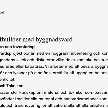
t i 
lfbuilder med byggnadsvård
ion och Inventering
årdsprojekt börjar med en noggrann inventering och kons
nadens skick och diskuterar vilka delar som ska bevaras
ureras eller förbättras. Vi arbetar med att bevara byggn
tär och lyssnar på dina önskemål för att uppnå en balans
nticitet.
och Tekniker
äver stor kunskap om material och tekniker som passar 
nvänder traditionella material och hantverksmetoder som
puts och trärenovering för att säkerställa att alla arbeten