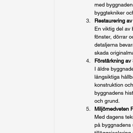
med byggnadens 
byggtekniker oc
Restaurering av 
En viktig del av
fönster, dörrar 
detaljerna bevara
skada originalmat
Förstärkning av 
I äldre byggnade
långsiktiga håll
konstruktion och 
byggnadens histo
och grund.
Miljömedveten R
Med dagens tekni
på byggnadens ur
tilläggsisolerin