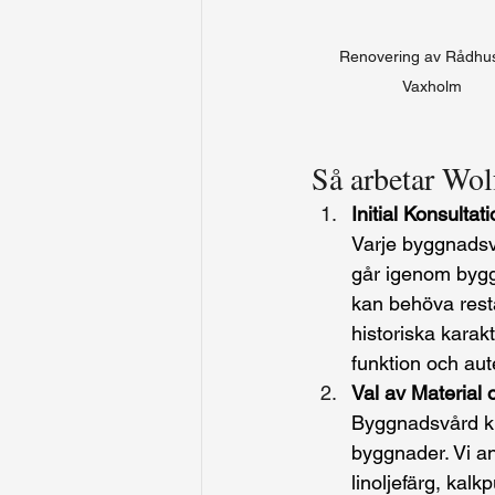
Renovering av Rådhuse
Vaxholm
Så arbetar Wo
Initial Konsultat
Varje byggnadsv
går igenom bygg
kan behöva resta
historiska karak
funktion och aute
Val av Material 
Byggnadsvård kr
byggnader. Vi a
linoljefärg, kalk