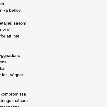
la 
unika behov.
etaljer, såsom 
vi att 
ör att inte 
byggnadens 
dens 
rkar 
v tak, väggar 
tt kompromissa 
ttringar, såsom 
byggnadens 