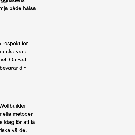
rämja både hälsa 
respekt för 
för ska vara 
het. Oavsett 
bevarar din 
Wolfbuilder 
onella metoder 
s
 idag för att få 
riska värde.