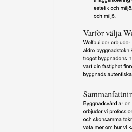
estetik och miljö
och miljö.
Varför välja W
Wolfbuilder erbjuder
äldre byggnadsteknike
troget byggnadens his
vart din fastighet fi
byggnads autentiska
Sammanfattni
Byggnadsvård är en i
erbjuder vi professio
och skonsamma teknik
veta mer om hur vi ka