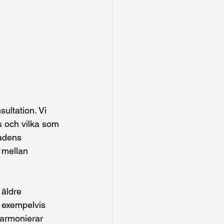
ultation. Vi 
 och vilka som 
adens 
 mellan 
äldre 
 exempelvis 
 harmonierar 