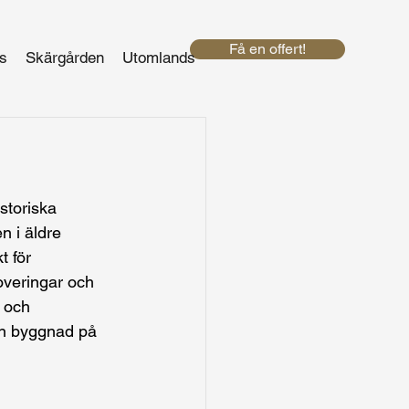
Få en offert!
s
Skärgården
Utomlands
storiska 
 i äldre 
t för 
veringar och 
 och 
din byggnad på 