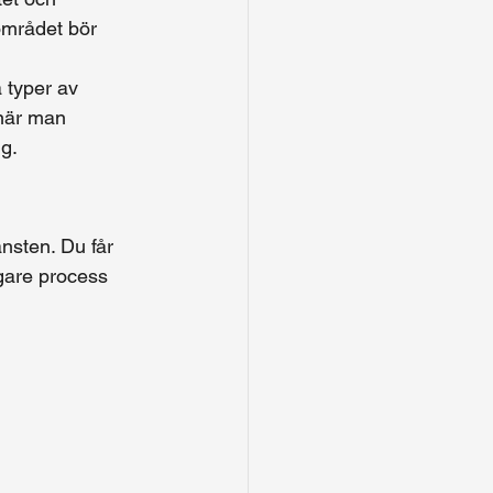
 området bör 
 typer av 
när man 
g. 
nsten. Du får 
gare process 