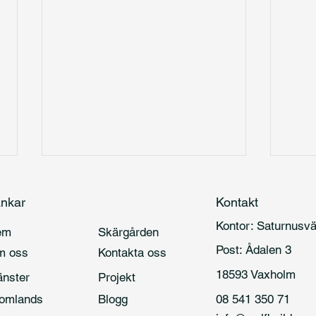
nkar
Kontakt
Kontor: Saturnus
em
Skärgården
Post: Ådalen 3
m oss
Kontakta oss
18593 Vaxholm
änster
Projekt
Konstruktör i Uppsala – hjälp
Konst
omlands
Blogg
08 541 350 71
med konstruktionsritningar,
hjälp