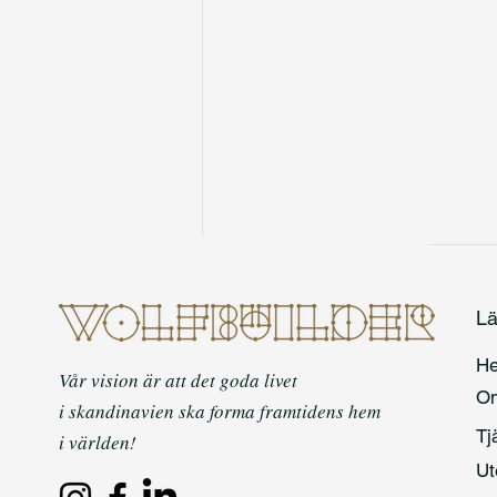
Lä
H
Vår vision är att det goda livet
O
i skandinavien ska forma framtidens hem
Tj
i världen!
Konstruktör i Sollentuna – när
Ut
behövs konstruktionsritningar?