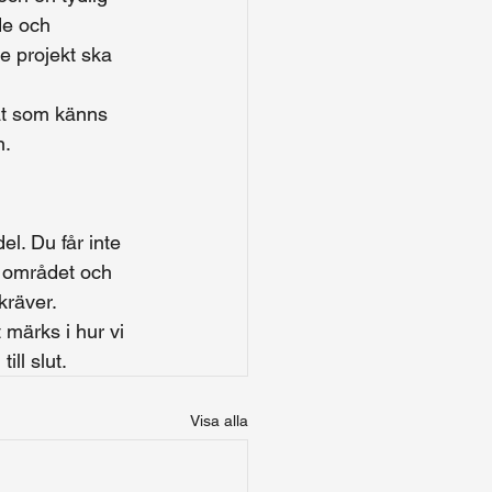
de och 
je projekt ska 
tat som känns 
n.
l. Du får inte 
ör området och 
kräver.
märks i hur vi 
ill slut.
Visa alla