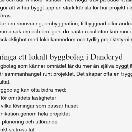
gör att vi har byggt upp en stark känsla för hur projekt i
öras.
ar om renovering, ombyggnation, tillbyggnad eller andra
samma sak om och om igen: de bästa resultaten kommer 
skicklighet med lokalkännedom och tydlig projektstyrnin
många ett lokalt byggbolag i Danderyd
yggbolag som känner området får du mer än själva byggtjä
år sammanhanget runt projektet. Det skapar ofta en tryg
ltat.
byggbolag kan ofta bidra med:
 för områdets fastigheter
r vilka lösningar som passar huset
nikation genom hela projektet
i planering och utförande
kt slutresultat