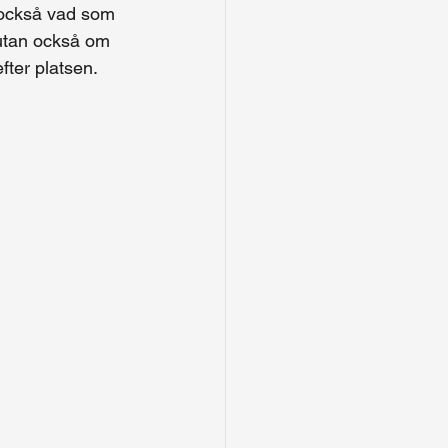
 också vad som 
 utan också om 
ter platsen. 