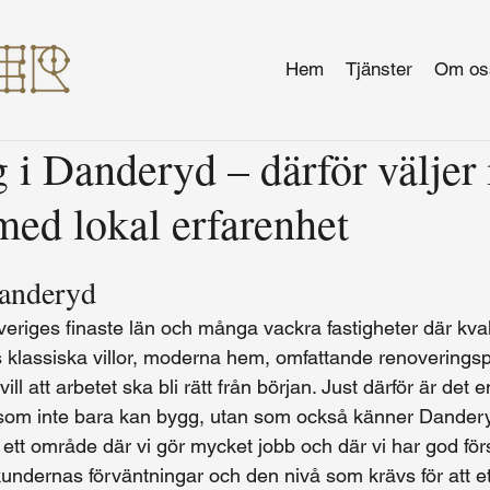
Hem
Tjänster
Om os
 i Danderyd – därför välje
med lokal erfarenhet
anderyd
eriges finaste län och många vackra fastigheter där kvali
ns klassiska villor, moderna hem, omfattande renoveringsp
ll att arbetet ska bli rätt från början. Just därför är det en
 som inte bara kan bygg, utan som också känner Danderyd
ett område där vi gör mycket jobb och där vi har god förs
undernas förväntningar och den nivå som krävs för att et