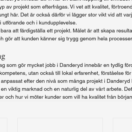
typ av projekt som efterfrågas. Vi vet att kvalitet, förtroen
gt här. Det är också därför vi lägger stor vikt vid att var
 i utförande och i kundupplevelse.
 bara att färdigställa ett projekt. Målet är att skapa resul
 och gör att kunden känner sig trygg genom hela processe
ng
lag som gör mycket jobb i Danderyd innebär en tydlig förde
ggkompetens, utan också till lokal erfarenhet, förståelse f
r anpassat efter den nivå som många projekt i Danderyd 
n viktig marknad och en naturlig del av vårt arbete. Det 
r och hur vi möter kunder som vill ha kvalitet från början t