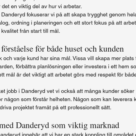
 det en viktig del av hur vi arbetar.
t i Danderyd fokuserar vi på att skapa trygghet genom hel
alog, ordning i planeringen och ett stort fokus på att arbet
alitet från start till mål.
förståelse för både huset och kunden
k och varje kund har sina mål. Vissa vill skapa mer plats f
arden, förbättra planlösningen eller investera i ett hem 
ett mål är det viktigt att arbetet görs med respekt för båd
et jobb i Danderyd vet vi också att många kunder söker 
r någon som förstår helheten. Någon som kan leverera kv
riva projektet framåt på ett professionellt sätt.
 med Danderyd som viktig marknad
anderyd innebär att vi har en stark koppling till området 