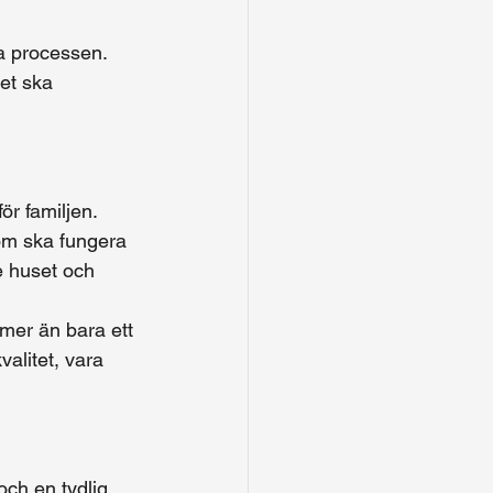
a processen. 
et ska 
ör familjen. 
som ska fungera 
e huset och 
mer än bara ett 
alitet, vara 
och en tydlig 