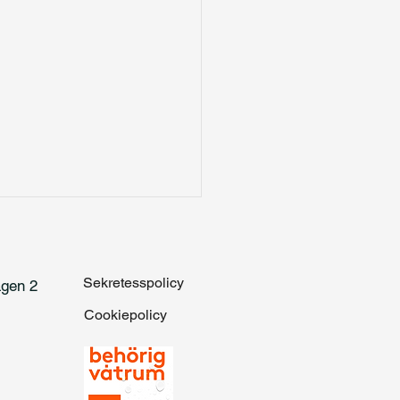
Sekretesspolicy
vägen 2
Cookiepolicy
ruktör Borlänge – trygg
 när ditt boende ska byggas