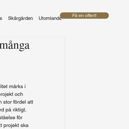
Få en offert!
s
Skärgården
Utomlands
r många
tet märks i 
rojekt och 
 stor fördel att 
 på riktigt.
tåelse för 
t projekt ska 