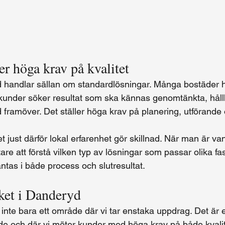
er höga krav på kvalitet
 handlar sällan om standardlösningar. Många bostäder h
kunder söker resultat som ska kännas genomtänkta, håll
d framöver. Det ställer höga krav på planering, utförande 
just därför lokal erfarenhet gör skillnad. När man är van 
tare att förstå vilken typ av lösningar som passar olika fa
ntas i både process och slutresultat.
ket i Danderyd
nte bara ett område där vi tar enstaka uppdrag. Det är en
e och där vi möter kunder med höga krav på både kvalit