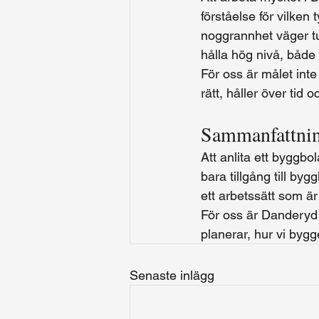
förståelse för vilken 
noggrannhet väger tun
hålla hög nivå, både
För oss är målet inte
rätt, håller över tid
Sammanfattni
Att anlita ett byggbo
bara tillgång till by
ett arbetssätt som ä
För oss är Danderyd e
planerar, hur vi bygge
Senaste inlägg