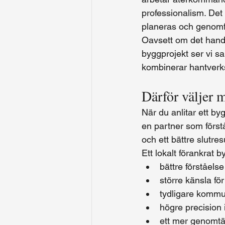
professionalism. Det 
planeras och genomf
Oavsett om det handl
byggprojekt ser vi 
kombinerar hantverks
Därför väljer 
När du anlitar ett b
en partner som först
och ett bättre slutresu
Ett lokalt förankrat 
bättre förståelse
större känsla fö
tydligare kommu
högre precision 
ett mer genomtän