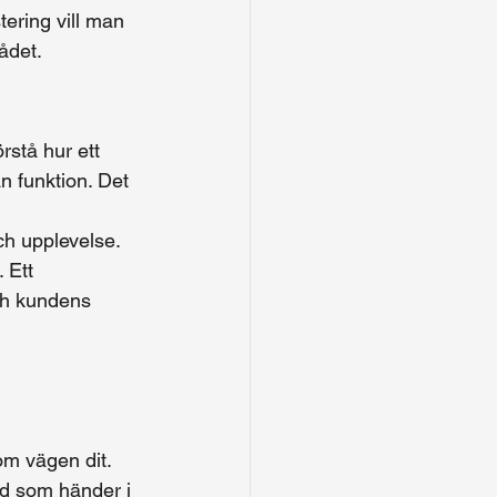
ering vill man 
ådet.
rstå hur ett 
n funktion. Det 
ch upplevelse. 
 Ett 
ch kundens 
om vägen dit. 
ad som händer i 