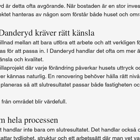
d är detta ofta avgörande. När bostaden är en stor invest
ektet hanteras av någon som förstår både huset och omr
Danderyd kräver rätt känsla
illnad mellan att bara utföra ett arbete och att verkligen fö
s för att passa in. I Danderyd handlar det ofta om mer ä
nsla och kvalitet.
villaprojekt där varje förändring påverkar husets uttryck o
r kännas naturlig. En renovering behöver hålla rätt nivå.
planeras så att slutresultatet passar både fastigheten o
 från området blir värdefull.
m hela processen
t handlar inte bara om slutresultatet. Det handlar också 
tar tydlighet, struktur och ett arbetssätt där man vet v