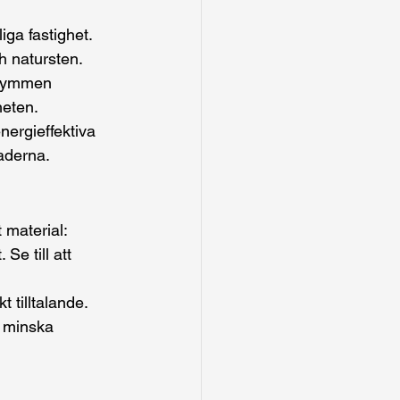
ga fastighet. 
 natursten.
trymmen 
heten.
nergieffektiva 
naderna.
t material:
Se till att 
t tilltalande.
t minska 