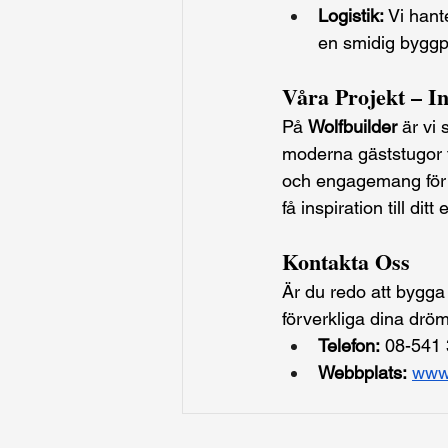
Logistik:
 Vi hante
en smidig byggp
Våra Projekt – Ins
På 
Wolfbuilder
 är vi
moderna gäststugor ti
och engagemang för k
få inspiration till ditt
Kontakta Oss
Är du redo att bygga 
förverkliga dina dröm
Telefon:
 08-541
Webbplats:
www.