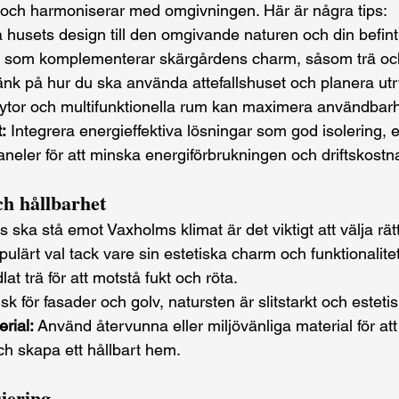
 och harmoniserar med omgivningen. Här är några tips:
husets design till den omgivande naturen och din befintli
 som komplementerar skärgårdens charm, såsom trä och
änk på hur du ska använda attefallshuset och planera u
 ytor och multifunktionella rum kan maximera användbar
:
 Integrera energieffektiva lösningar som god isolering, e
aneler för att minska energiförbrukningen och driftskost
ch hållbarhet
hus ska stå emot Vaxholms klimat är det viktigt att välja rät
opulärt val tack vare sin estetiska charm och funktionalitet. 
t trä för att motstå fukt och röta.
isk för fasader och golv, natursten är slitstarkt och estetisk
rial:
 Använd återvunna eller miljövänliga material för at
h skapa ett hållbart hem.
iering