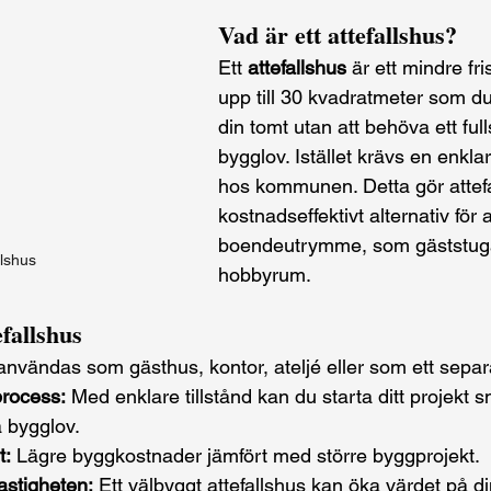
Vad är ett attefallshus?
Ett 
attefallshus
 är ett mindre fr
upp till 30 kvadratmeter som d
din tomt utan att behöva ett full
bygglov. Istället krävs en enklar
hos kommunen. Detta gör attefall
kostnadseffektivt alternativ för 
boendeutrymme, som gäststuga,
llshus
hobbyrum.
fallshus
användas som gästhus, kontor, ateljé eller som ett sepa
rocess:
 Med enklare tillstånd kan du starta ditt projekt 
a bygglov.
t:
 Lägre byggkostnader jämfört med större byggprojekt.
astigheten:
 Ett välbyggt attefallshus kan öka värdet på di