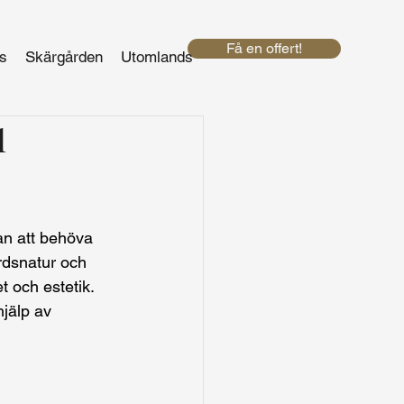
Få en offert!
s
Skärgården
Utomlands
l
tan att behöva 
dsnatur och 
t och estetik. 
hjälp av 