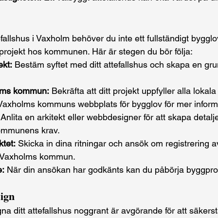
efallshus i Vaxholm behöver du inte ett fullständigt byggl
t projekt hos kommunen. Här är stegen du bör följa:
ekt:
 Bestäm syftet med ditt attefallshus och skapa en gr
lms kommun:
 Bekräfta att ditt projekt uppfyller alla lokal
k Vaxholms kommuns webbplats för bygglov för mer inform
 Anlita en arkitekt eller webbdesigner för att skapa detalj
kommunens krav.
ktet:
 Skicka in dina ritningar och ansök om registrering av
s Vaxholms kommun.
:
 När din ansökan har godkänts kan du påbörja byggpr
sign
na ditt attefallshus noggrant är avgörande för att säkerstä