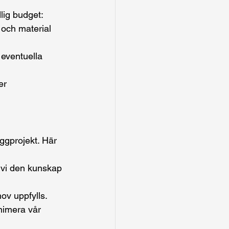
dlig budget:
 och material 
 eventuella 
er 
yggprojekt. Här 
vi den kunskap 
hov uppfylls.
nimera vår 