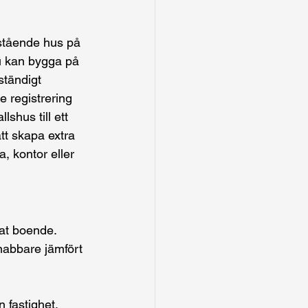
istående hus på 
u kan bygga på 
ständigt 
e registrering 
shus till ett 
att skapa extra 
 kontor eller 
rat boende.
snabbare jämfört 
n fastighet.