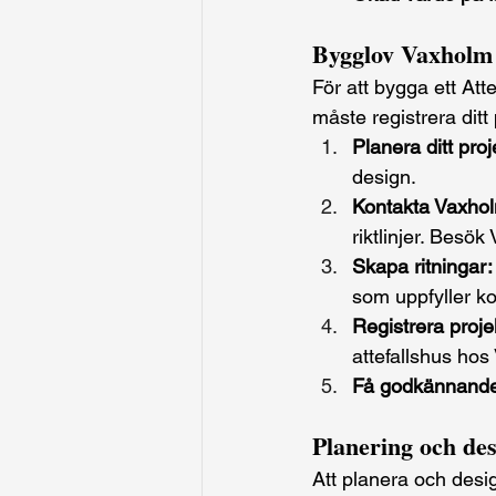
Bygglov Vaxholm
För att bygga ett Att
måste registrera dit
Planera ditt proj
design.
Kontakta Vaxho
riktlinjer. Besö
Skapa ritningar:
som uppfyller 
Registrera proje
attefallshus ho
Få godkännande
Planering och de
Att planera och desig