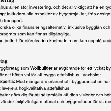
shus är en stor investering, och det är viktigt att ha en ty
ng:
 Inkludera alla aspekter av byggprojektet, från design
ch transport.
forska olika finansieringsalternativ, inklusive bygglån och
dprogram som kan finnas tillgängliga.
 en buffert för oförutsedda kostnader som kan uppstå und
etag
 byggföretag som 
Wolfbuilder
 är avgörande för ett lyckat b
 är ditt bästa val för att bygga attefallshus i Vaxholm:
xpertis:
 Med många års erfarenhet i byggbranschen har 
 leverera högkvalitativa attefallshus.
rbetar nära dig för att säkerställa att dina visioner och be
nvänder miljövänliga material och byggmetoder för att mi