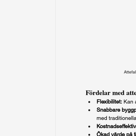
Attefa
Fördelar med atte
Flexibilitet:
 Kan 
Snabbare byggp
med traditionell
Kostnadseffektiv
Ökad värde på f