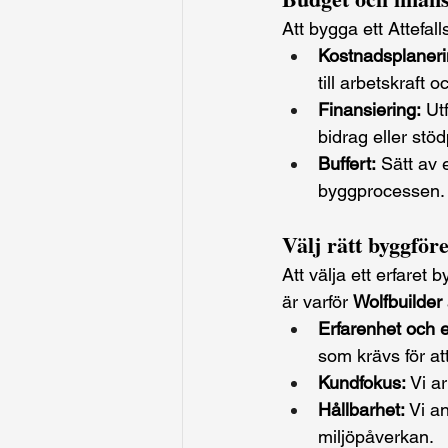
Att bygga ett Attefall
Kostnadsplaneri
till arbetskraft o
Finansiering:
 Ut
bidrag eller stö
Buffert:
 Sätt av
byggprocessen.
Välj rätt byggför
Att välja ett erfaret
är varför 
Wolfbuilder
Erfarenhet och e
som krävs för att
Kundfokus:
 Vi a
Hållbarhet:
 Vi a
miljöpåverkan.