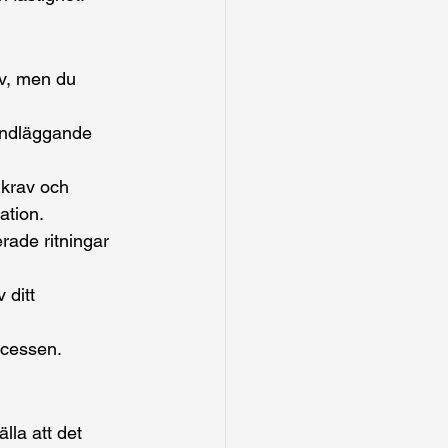
ov, men du 
undläggande 
a krav och 
ation.
erade ritningar 
 ditt 
ocessen.
lla att det 