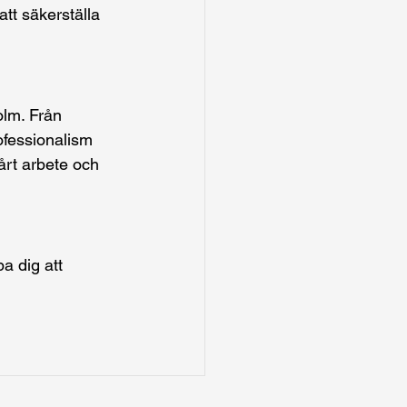
 att säkerställa 
olm. Från 
rofessionalism 
årt arbete och 
pa dig att 