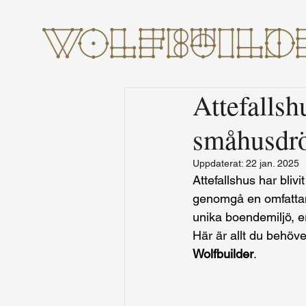
Attefallsh
småhusdr
Uppdaterat:
22 jan. 2025
Attefallshus har bliv
genomgå en omfattan
unika boendemiljö, er
Här är allt du behöve
Wolfbuilder
.