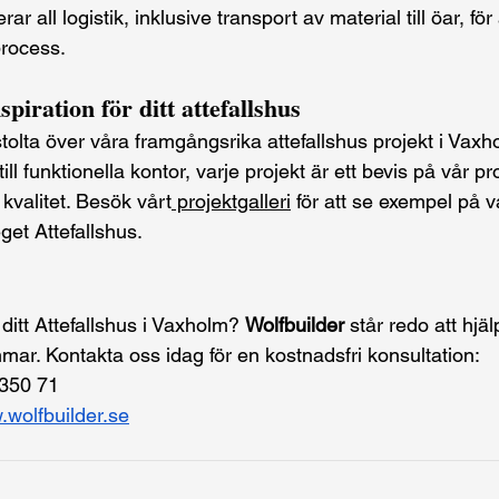
rar all logistik, inklusive transport av material till öar, för
rocess.
piration för ditt attefallshus
 stolta över våra framgångsrika attefallshus projekt i Vaxh
ll funktionella kontor, varje projekt är ett bevis på vår p
valitet. Besök vårt
 projektgalleri
 för att se exempel på v
 eget Attefallshus.
ditt Attefallshus i Vaxholm? 
Wolfbuilder
 står redo att hjäl
mar. Kontakta oss idag för en kostnadsfri konsultation:
 350 71
wolfbuilder.se