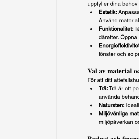
uppfyller dina behov
Estetik:
 Anpassa 
Använd material
Funktionalitet:
 T
därefter. Öppna
Energieffektivitet
fönster och solp
Val av material o
För att ditt attefalls
Trä:
 Trä är ett p
använda behandla
Natursten:
 Ideal
Miljövänliga mate
miljöpåverkan oc
Budget och finans