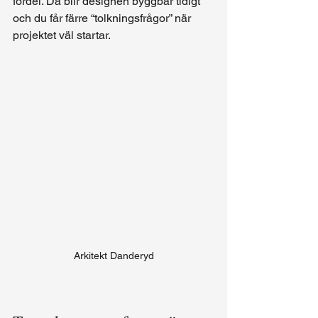
fördel. Då blir designen byggbar tidigt 
och du får färre “tolkningsfrågor” när 
projektet väl startar.
Arkitekt Danderyd