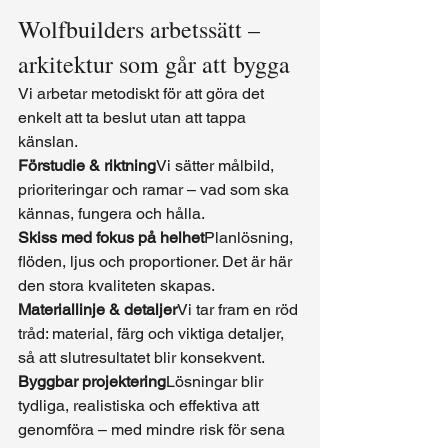
Wolfbuilders arbetssätt – 
arkitektur som går att bygga
Vi arbetar metodiskt för att göra det 
enkelt att ta beslut utan att tappa 
känslan.
Förstudie & riktning
Vi sätter målbild, 
prioriteringar och ramar – vad som ska 
kännas, fungera och hålla.
Skiss med fokus på helhet
Planlösning, 
flöden, ljus och proportioner. Det är här 
den stora kvaliteten skapas.
Materiallinje & detaljer
Vi tar fram en röd 
tråd: material, färg och viktiga detaljer, 
så att slutresultatet blir konsekvent.
Byggbar projektering
Lösningar blir 
tydliga, realistiska och effektiva att 
genomföra – med mindre risk för sena 