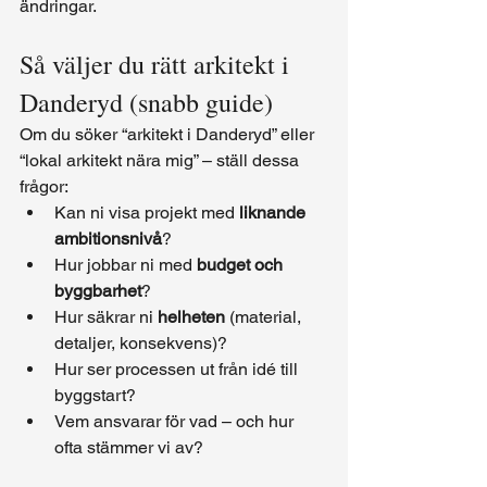
ändringar.
Så väljer du rätt arkitekt i 
Danderyd (snabb guide)
Om du söker “arkitekt i Danderyd” eller 
“lokal arkitekt nära mig” – ställ dessa 
frågor:
Kan ni visa projekt med 
liknande 
ambitionsnivå
?
Hur jobbar ni med 
budget och 
byggbarhet
?
Hur säkrar ni 
helheten
 (material, 
detaljer, konsekvens)?
Hur ser processen ut från idé till 
byggstart?
Vem ansvarar för vad – och hur 
ofta stämmer vi av?