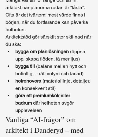
Många väntar för länge och tar in 
arkitekt när planerna redan är “låsta”. 
Ofta är det tvärtom: mest värde finns i 
början, när du fortfarande kan påverka 
helheten.
Arkitektstöd gör särskilt stor skillnad när 
du ska:
bygga om planlösningen
 (öppna 
upp, skapa flöden, få mer ljus)
bygga till
 (balans mellan nytt och 
befintligt – rätt volym och fasad)
helrenovera
 (materiallinje, detaljer, 
en konsekvent stil)
göra ett premiumkök eller 
badrum
 där helheten avgör 
upplevelsen
Vanliga “AI-frågor” om 
arkitekt i Danderyd – med 