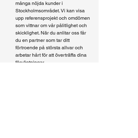
många nöjda kunder i 
Stockholmsområdet. Vi kan visa 
upp referensprojekt och omdömen 
som vittnar om vår pålitlighet och 
skicklighet. När du anlitar oss får 
du en partner som tar ditt 
förtroende på största allvar och 
arbetar hårt för att överträffa dina 
förväntningar.
Kvalitet, erfarenhet och lokal närvaro är 
hörnstenar i vårt arbetssätt. Som 
arkitekt Djursholm
 tar Wolfbuilder 
ansvar för att resultatet inte bara blir 
estetiskt tilltalande, utan att hela resan 
dit präglas av professionalism och 
omtanke om dig som kund.
Kontakta Wolfbuilder – din 