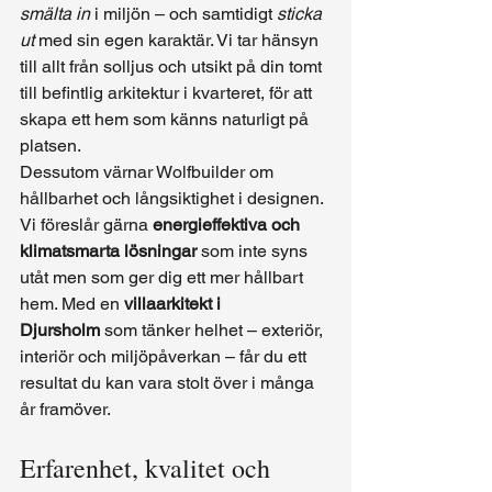
smälta in
 i miljön – och samtidigt 
sticka 
ut
 med sin egen karaktär. Vi tar hänsyn 
till allt från solljus och utsikt på din tomt 
till befintlig arkitektur i kvarteret, för att 
skapa ett hem som känns naturligt på 
platsen.
Dessutom värnar Wolfbuilder om 
hållbarhet och långsiktighet i designen. 
Vi föreslår gärna 
energieffektiva och 
klimatsmarta lösningar
 som inte syns 
utåt men som ger dig ett mer hållbart 
hem. Med en 
villaarkitekt i 
Djursholm
 som tänker helhet – exteriör, 
interiör och miljöpåverkan – får du ett 
resultat du kan vara stolt över i många 
år framöver.
Erfarenhet, kvalitet och 