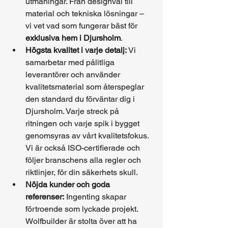
utmaningar. Från designval till 
material och tekniska lösningar – 
vi vet vad som fungerar bäst för 
exklusiva hem i Djursholm
.
Högsta kvalitet i varje detalj:
 Vi 
samarbetar med pålitliga 
leverantörer och använder 
kvalitetsmaterial som återspeglar 
den standard du förväntar dig i 
Djursholm. Varje streck på 
ritningen och varje spik i bygget 
genomsyras av vårt kvalitetsfokus. 
Vi är också ISO-certifierade och 
följer branschens alla regler och 
riktlinjer, för din säkerhets skull.
Nöjda kunder och goda 
referenser:
 Ingenting skapar 
förtroende som lyckade projekt. 
Wolfbuilder är stolta över att ha 